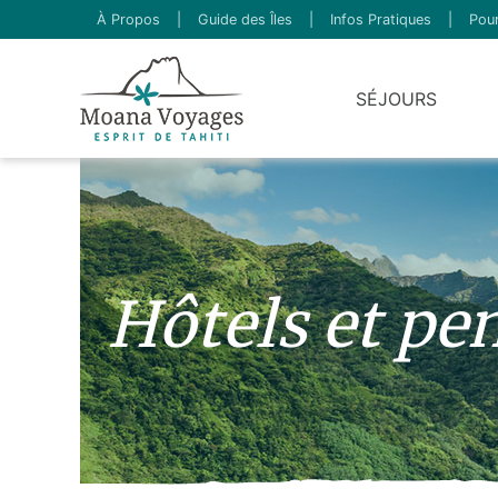
À Propos
|
Guide des Îles
|
Infos Pratiques
|
Pour
SÉJOURS
Hôtels et pe