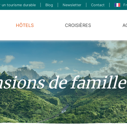
 un tourisme durable
|
Blog
|
Newsletter
|
Contact
|
Fr
HÔTELS
CROISIÈRES
A
nsions de famille