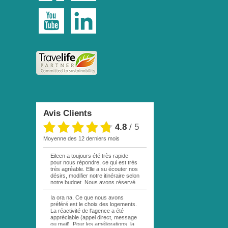
Avis Clients
4.8
/
5
moyenne des 12 derniers mois
Eileen a toujours été très rapide
pour nous répondre, ce qui est très
très agréable. Elle a su écouter nos
désirs, modifier notre itinéraire selon
notre budget. Nous avons réservé
par mail une excursion sur votre
site. La personne responsable étant
Ia ora na, Ce que nous avons
en vacances, personne ne nous a
préféré est le choix des logements.
répondu. Au bout d une semaine,
La réactivité de l'agence a été
remail de ma part, cette fois à Eileen
appréciable (appel direct, message
. Réponse rapide comme quoi cette
ou mail). Pour les améliorations, la