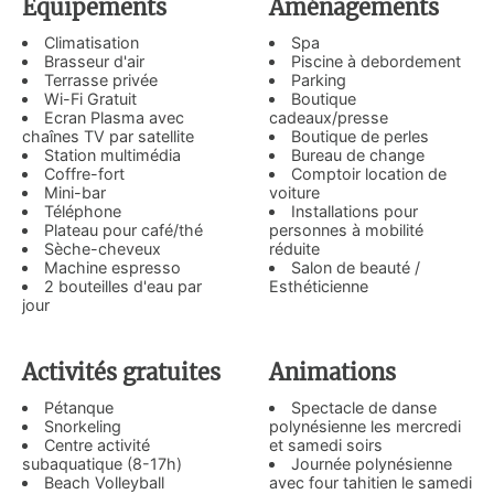
Équipements
Aménagements
Climatisation
Spa
Brasseur d'air
Piscine à debordement
Terrasse privée
Parking
Wi-Fi Gratuit
Boutique
Ecran Plasma avec
cadeaux/presse
chaînes TV par satellite
Boutique de perles
Station multimédia
Bureau de change
Coffre-fort
Comptoir location de
Mini-bar
voiture
Téléphone
Installations pour
Plateau pour café/thé
personnes à mobilité
Sèche-cheveux
réduite
Machine espresso
Salon de beauté /
2 bouteilles d'eau par
Esthéticienne
jour
Activités gratuites
Animations
Pétanque
Spectacle de danse
Snorkeling
polynésienne les mercredi
Centre activité
et samedi soirs
subaquatique (8-17h)
Journée polynésienne
Beach Volleyball
avec four tahitien le samedi