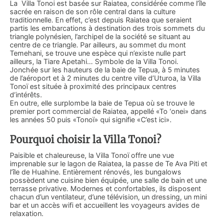
La Villa Tonoi est basée sur Raiatea, considérée comme l’île
sacrée en raison de son rôle central dans la culture
traditionnelle. En effet, c’est depuis Raiatea que seraient
partis les embarcations à destination des trois sommets du
triangle polynésien, l’archipel de la société se situant au
centre de ce triangle. Par ailleurs, au sommet du mont
Temehani, se trouve une espèce qui n’existe nulle part
ailleurs, la Tiare Apetahi… Symbole de la Villa Tonoi.
Jonchée sur les hauteurs de la baie de Tepua, à 5 minutes
de l’aéroport et à 2 minutes du centre ville d’Uturoa, la Villa
Tonoï est située à proximité des principaux centres
d’intérêts.
En outre, elle surplombe la baie de Tepua où se trouve le
premier port commercial de Raiatea, appellé «To ‘onei» dans
les années 50 puis «Tonoï» qui signifie «C’est ici».
Pourquoi choisir la Villa Tonoi?
Paisible et chaleureuse, la Villa Tonoï offre une vue
imprenable sur le lagon de Raiatea, la passe de Te Ava Piti et
l’île de Huahine. Entièrement rénovés, les bungalows
possèdent une cuisine bien équipée, une salle de bain et une
terrasse privative. Modernes et confortables, ils disposent
chacun d’un ventilateur, d’une télévision, un dressing, un mini
bar et un accès wifi et accueillent les voyageurs avides de
relaxation.