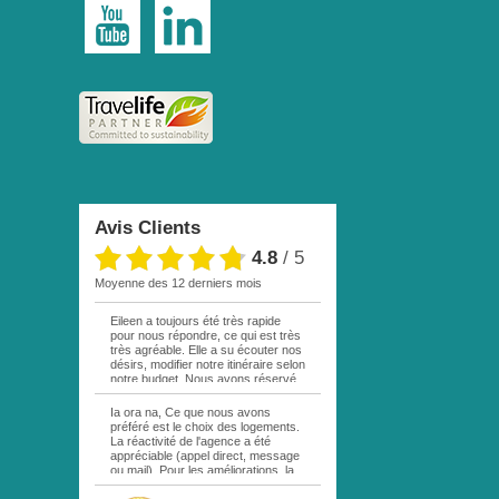
Avis Clients
4.8
/
5
moyenne des 12 derniers mois
Eileen a toujours été très rapide
pour nous répondre, ce qui est très
très agréable. Elle a su écouter nos
désirs, modifier notre itinéraire selon
notre budget. Nous avons réservé
par mail une excursion sur votre
site. La personne responsable étant
Ia ora na, Ce que nous avons
en vacances, personne ne nous a
préféré est le choix des logements.
répondu. Au bout d une semaine,
La réactivité de l'agence a été
remail de ma part, cette fois à Eileen
appréciable (appel direct, message
. Réponse rapide comme quoi cette
ou mail). Pour les améliorations, la
excursion était complète! Déception
location de la voiture sur MOOREA
!!! Nous n avons pas pu bénéficier
aurait été plus pratique en passant