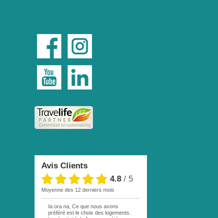
Avis Clients
4.8
/
5
moyenne des 12 derniers mois
Ia ora na, Ce que nous avons
préféré est le choix des logements.