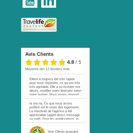
Avis Clients
4.8
/
5
moyenne des 12 derniers mois
Eileen a toujours été très rapide
pour nous répondre, ce qui est très
très agréable. Elle a su écouter nos
désirs, modifier notre itinéraire selon
notre budget. Nous avons réservé
par mail une excursion sur votre
site. La personne responsable étant
Ia ora na, Ce que nous avons
en vacances, personne ne nous a
préféré est le choix des logements.
répondu. Au bout d une semaine,
La réactivité de l'agence a été
remail de ma part, cette fois à Eileen
appréciable (appel direct, message
. Réponse rapide comme quoi cette
ou mail). Pour les améliorations, la
excursion était complète! Déception
location de la voiture sur MOOREA
!!! Nous n avons pas pu bénéficier
aurait été plus pratique en passant
du siège demandé dans l avion,
directement par le service de
Avis Clients
propulsé