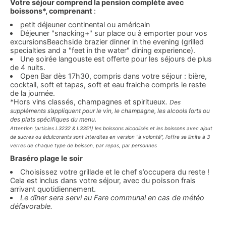
Votre séjour comprend la pension complète avec
boissons*, comprenant
:
petit déjeuner continental ou américain
Déjeuner "snacking+" sur place ou à emporter pour vos
excursionsBeachside brazier dinner in the evening (grilled
specialties and a "feet in the water" dining experience).
Une soirée langouste est offerte pour les séjours de plus
de 4 nuits.
Open Bar dès 17h30, compris dans votre séjour : bière,
cocktail, soft et tapas, soft et eau fraiche compris le reste
de la journée.
*Hors vins classés, champagnes et spiritueux
.
Des
suppléments s’appliquent pour le vin, le champagne, les alcools forts ou
des plats spécifiques du menu.
Attention (articles L3232 & L3351) les boissons alcoolisés et les boissons avec ajout
de sucres ou édulcorants sont interdites en version "à volonté", l'offre se limite à 3
verres de chaque type de boisson, par repas, par personnes
Braséro plage le soir
Choisissez votre grillade et le chef s’occupera du reste !
Cela est inclus dans votre séjour, avec du poisson frais
arrivant quotidiennement.
Le dîner sera servi au Fare communal en cas de météo
défavorable.