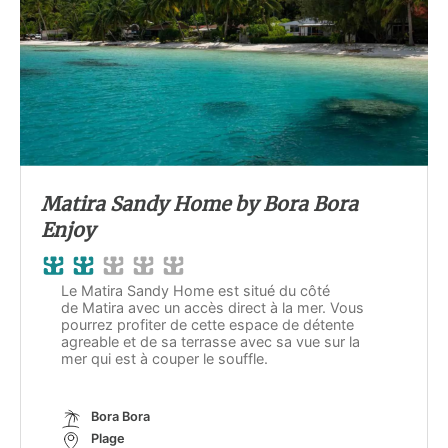
Matira Sandy Home by Bora Bora
Enjoy
Le Matira Sandy Home est situé du côté
de Matira avec un accès direct à la mer. Vous
pourrez profiter de cette espace de détente
agreable et de sa terrasse avec sa vue sur la
mer qui est à couper le souffle.
Bora Bora
Plage