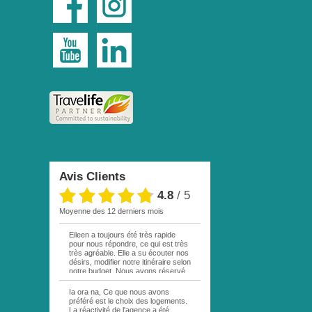
Avis Clients
4.8
/
5
moyenne des 12 derniers mois
Eileen a toujours été très rapide
pour nous répondre, ce qui est très
très agréable. Elle a su écouter nos
désirs, modifier notre itinéraire selon
notre budget. Nous avons réservé
par mail une excursion sur votre
site. La personne responsable étant
Ia ora na, Ce que nous avons
en vacances, personne ne nous a
préféré est le choix des logements.
répondu. Au bout d une semaine,
La réactivité de l'agence a été