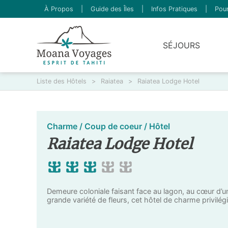
À Propos
|
Guide des Îles
|
Infos Pratiques
|
Pour
SÉJOURS
Liste des Hôtels
>
Raiatea
>
Raiatea Lodge Hotel
Charme / Coup de coeur / Hôtel
Raiatea Lodge Hotel
Demeure coloniale faisant face au lagon, au cœur d’un
grande variété de fleurs, cet hôtel de charme privilégi