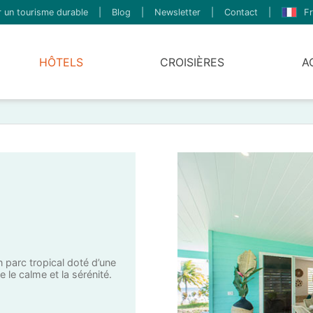
 un tourisme durable
|
Blog
|
Newsletter
|
Contact
|
Fr
HÔTELS
CROISIÈRES
A
 parc tropical doté d’une
e le calme et la sérénité.