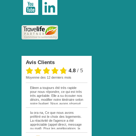
Avis Clients
4.8
/
5
moyenne des 12 derniers mois
Eileen a toujours été très rapide
pour nous répondre, ce qui est très
très agréable. Elle a su écouter nos
désirs, modifier notre itinéraire selon
notre budget. Nous avons réservé
par mail une excursion sur votre
site. La personne responsable étant
Ia ora na, Ce que nous avons
en vacances, personne ne nous a
préféré est le choix des logements.
répondu. Au bout d une semaine,
La réactivité de l'agence a été
remail de ma part, cette fois à Eileen
appréciable (appel direct, message
. Réponse rapide comme quoi cette
ou mail). Pour les améliorations, la
excursion était complète! Déception
location de la voiture sur MOOREA
!!! Nous n avons pas pu bénéficier