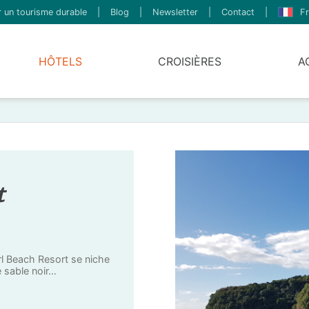
 un tourisme durable
|
Blog
|
Newsletter
|
Contact
|
Fr
HÔTELS
CROISIÈRES
A
t
earl Beach Resort se niche
e sable noir…