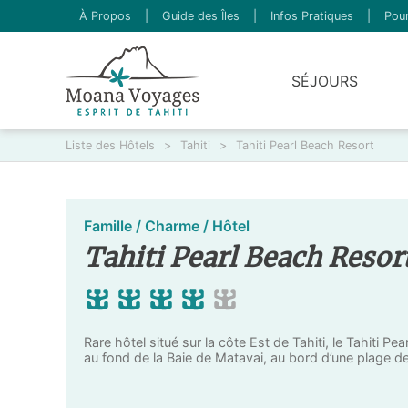
À Propos
|
Guide des Îles
|
Infos Pratiques
|
Pour
SÉJOURS
Liste des Hôtels
>
Tahiti
>
Tahiti Pearl Beach Resort
Famille / Charme / Hôtel
Tahiti Pearl Beach Resor
Rare hôtel situé sur la côte Est de Tahiti, le Tahiti P
au fond de la Baie de Matavai, au bord d’une plage d