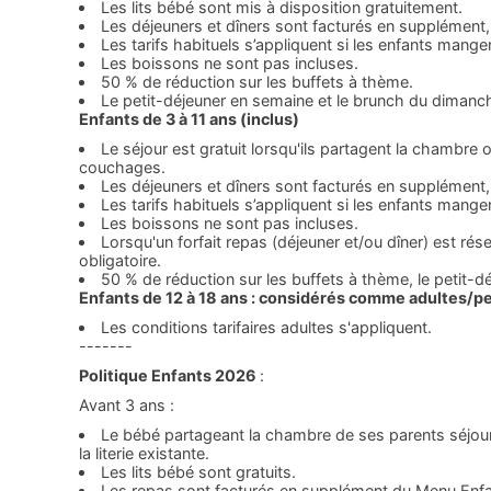
Les lits bébé sont mis à disposition gratuitement.
Les déjeuners et dîners sont facturés en supplément, 
Les tarifs habituels s’appliquent si les enfants mangen
Les boissons ne sont pas incluses.
50 % de réduction sur les buffets à thème.
Le petit-déjeuner en semaine et le brunch du dimanch
Enfants de 3 à 11 ans (inclus)
Le séjour est gratuit lorsqu'ils partagent la chambre o
couchages.
Les déjeuners et dîners sont facturés en supplément, 
Les tarifs habituels s’appliquent si les enfants mangen
Les boissons ne sont pas incluses.
Lorsqu'un forfait repas (déjeuner et/ou dîner) est rése
obligatoire.
50 % de réduction sur les buffets à thème, le petit-
Enfants de 12 à 18 ans : considérés comme adultes/
Les conditions tarifaires adultes s'appliquent.
-------
Politique Enfants 2026
:
Avant 3 ans :
Le bébé partageant la chambre de ses parents séjourn
la literie existante.
Les lits bébé sont gratuits.
​Les repas sont facturés en supplément du Menu Enfan