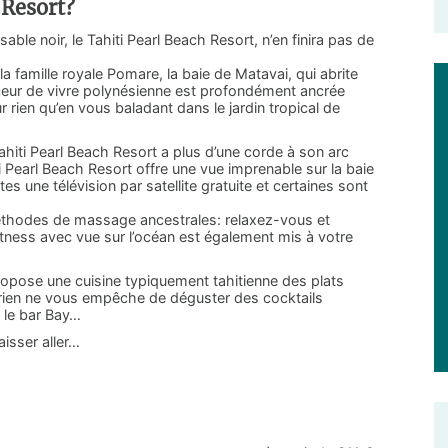
 Resort?
able noir, le Tahiti Pearl Beach Resort, n’en finira pas de
a famille royale Pomare, la baie de Matavai, qui abrite
 douceur de vivre polynésienne est profondément ancrée
rien qu’en vous baladant dans le jardin tropical de
hiti Pearl Beach Resort a plus d’une corde à son arc
Pearl Beach Resort offre une vue imprenable sur la baie
s une télévision par satellite gratuite et certaines sont
méthodes de massage ancestrales: relaxez-vous et
itness avec vue sur l’océan est également mis à votre
propose une cuisine typiquement tahitienne des plats
Et rien ne vous empêche de déguster des cocktails
 le bar Bay…
aisser aller…