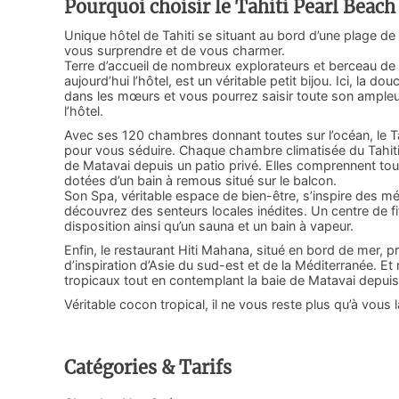
Pourquoi choisir le Tahiti Pearl Beach
Unique hôtel de Tahiti se situant au bord d’une plage de s
vous surprendre et de vous charmer.
Terre d’accueil de nombreux explorateurs et berceau de l
aujourd’hui l’hôtel, est un véritable petit bijou. Ici, la
dans les mœurs et vous pourrez saisir toute son ampleur 
l’hôtel.
Avec ses 120 chambres donnant toutes sur l’océan, le Ta
pour vous séduire. Chaque chambre climatisée du Tahiti 
de Matavai depuis un patio privé. Elles comprennent toute
dotées d’un bain à remous situé sur le balcon.
Son Spa, véritable espace de bien-être, s’inspire des 
découvrez des senteurs locales inédites. Un centre de f
disposition ainsi qu’un sauna et un bain à vapeur.
Enfin, le restaurant Hiti Mahana, situé en bord de mer, 
d’inspiration d’Asie du sud-est et de la Méditerranée. 
tropicaux tout en contemplant la baie de Matavai depuis
Véritable cocon tropical, il ne vous reste plus qu’à vous l
Catégories & Tarifs