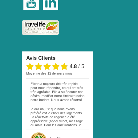
Avis Clients
4.8
/
5
moyenne des 12 derniers mois
Eileen a toujours été très rapide
pour nous répondre, ce qui est très
très agréable. Elle a su écouter nos
désirs, modifier notre itinéraire selon
notre budget. Nous avons réservé
par mail une excursion sur votre
site. La personne responsable étant
Ia ora na, Ce que nous avons
en vacances, personne ne nous a
préféré est le choix des logements.
répondu. Au bout d une semaine,
La réactivité de l'agence a été
remail de ma part, cette fois à Eileen
appréciable (appel direct, message
. Réponse rapide comme quoi cette
ou mail). Pour les améliorations, la
excursion était complète! Déception
location de la voiture sur MOOREA
!!! Nous n avons pas pu bénéficier
aurait été plus pratique en passant
du siège demandé dans l avion,
directement par le service de