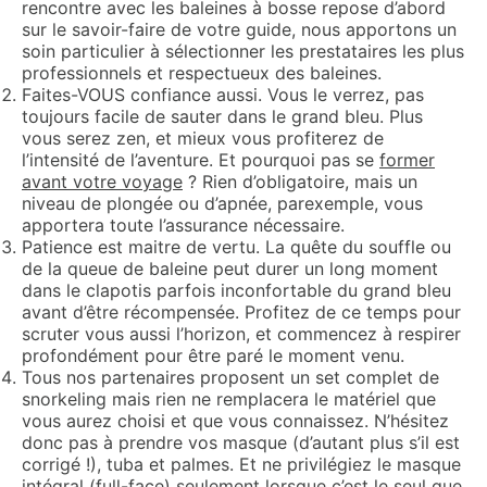
rencontre avec les baleines à bosse repose d’abord
sur le savoir-faire de votre guide, nous apportons un
soin particulier à sélectionner les prestataires les plus
professionnels et respectueux des baleines.
Faites-VOUS confiance aussi. Vous le verrez, pas
toujours facile de sauter dans le grand bleu. Plus
vous serez zen, et mieux vous profiterez de
l’intensité de l’aventure. Et pourquoi pas se
former
avant votre voyage
? Rien d’obligatoire, mais un
niveau de plongée ou d’apnée, parexemple, vous
apportera toute l’assurance nécessaire.
Patience est maitre de vertu. La quête du souffle ou
de la queue de baleine peut durer un long moment
dans le clapotis parfois inconfortable du grand bleu
avant d’être récompensée. Profitez de ce temps pour
scruter vous aussi l’horizon, et commencez à respirer
profondément pour être paré le moment venu.
Tous nos partenaires proposent un set complet de
snorkeling mais rien ne remplacera le matériel que
vous aurez choisi et que vous connaissez. N’hésitez
donc pas à prendre vos masque (d’autant plus s’il est
corrigé !), tuba et palmes. Et ne privilégiez le masque
intégral (full-face) seulement lorsque c’est le seul que