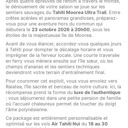
Après quatre épreuves de renom à travers le monde,
le dénouement de votre saison se joue sur les
sentiers sauvages du
Tahiti Moorea Ultra Trail
. Entre
crêtes acérées et panoramas grandioses, préparez-
vous pour une aventure hors du commun qui
débutera le
23 octobre 2026 à 20h00
, sous les
étoiles de la majestueuse île de Moorea.
Avant de vous élancer, accordez-vous quelques jours
à Tahiti pour dompter le décalage horaire et vous
imprégner de la ferveur locale. Une courte traversée
en ferry vous mènera ensuite sur l'île sœur, où les
champs d'ananas et les sentiers techniques
deviendront votre terrain d'entraînement final.
Pour couronner cet exploit, vous vous envolez vers
Raiatea, l’île sacrée et berceau de notre culture. Ici, la
récompense prend la forme du
luxe de l’authentique
: vous séjournerez dans une petite pension de famille
où l'accueil chaleureux permet de toucher du doigt
l'âme polynésienne.
Ce package est entièrement personnalisable et
optimisé sur les vols
Air Tahiti Nui
du
18 au 30