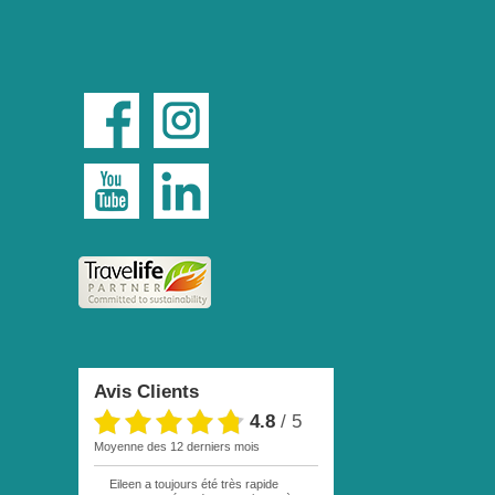
Avis Clients
4.8
/
5
moyenne des 12 derniers mois
Eileen a toujours été très rapide