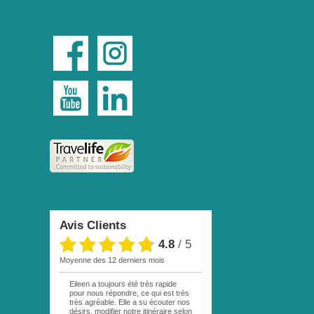
Avis Clients
4.8
/
5
moyenne des 12 derniers mois
Eileen a toujours été très rapide
pour nous répondre, ce qui est très
très agréable. Elle a su écouter nos
désirs, modifier notre itinéraire selon