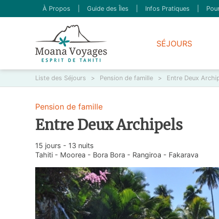
À Propos
|
Guide des Îles
|
Infos Pratiques
|
Pour
SÉJOURS
Liste des Séjours
>
Pension de famille
>
Entre Deux Archi
Pension de famille
Entre Deux Archipels
15 jours - 13 nuits
Tahiti - Moorea - Bora Bora - Rangiroa - Fakarava