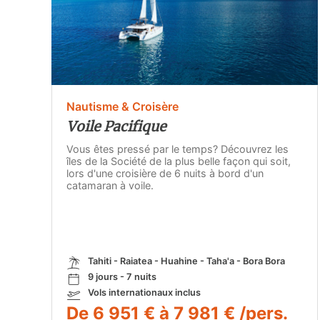
Nautisme & Croisère
Voile Pacifique
Vous êtes pressé par le temps? Découvrez les
îles de la Société de la plus belle façon qui soit,
lors d'une croisière de 6 nuits à bord d'un
catamaran à voile.
Tahiti - Raiatea - Huahine - Taha'a - Bora Bora
9 jours - 7 nuits
Vols internationaux inclus
De 6 951 € à 7 981 € /pers.