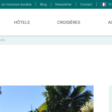
 un tourisme durable
|
Blog
|
Newsletter
|
Contact
|
Fr
HÔTELS
CROISIÈRES
A
pels