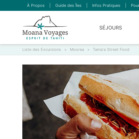
À Propos
|
Guide des Îles
|
Infos Pratiques
|
Pour
SÉJOURS
Liste des Excursions
>
Moorea
>
Tama'a Street Food