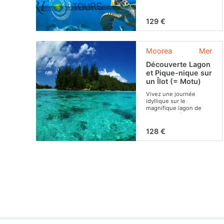
habituelle.
129 €
Moorea
Mer
Découverte Lagon
et Pique-nique sur
un Îlot (= Motu)
Vivez une journée
idyllique sur le
magnifique lagon de
Moorea et dégustez un
savoureux déjeuner
local sur un motu !
128 €