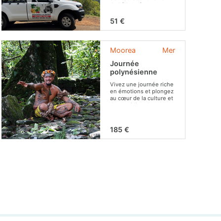
4x4 à la quête
d'endroits
incontournables !
51 €
Moorea
Mer
Journée
polynésienne
Vivez une journée riche
en émotions et plongez
au cœur de la culture et
du quotidien des
Polynésiens !
185 €