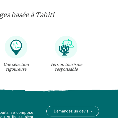
es basée à Tahiti
Une sélection
Vers un tourisme
rigoureuse
responsable
Demandez un devis >
experts se compose
ou qu’ils les aient