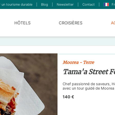
 un tourisme durable
|
Blog
|
Newsletter
|
Contact
|
Fr
HÔTELS
CROISIÈRES
A
Moorea - Terre
Tama'a Street 
Chef passionné de saveurs, Hei
avec un tour guidé de Moorea 
140 €