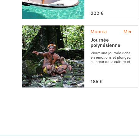
apprécier les décors
idylliques !
202 €
Moorea
Mer
Journée
polynésienne
Vivez une journée riche
en émotions et plongez
au cœur de la culture et
du quotidien des
Polynésiens !
185 €