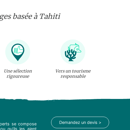
es basée à Tahiti
Une sélection
Vers un tourisme
rigoureuse
responsable
Demandez un devis >
experts se compose
ou qu’ils les aient