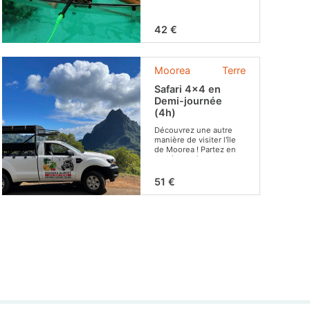
kayak transparent.
42 €
Moorea
Terre
Safari 4x4 en
Demi-journée
(4h)
Découvrez une autre
manière de visiter l'île
de Moorea ! Partez en
4x4 à la quête
d'endroits
incontournables !
51 €