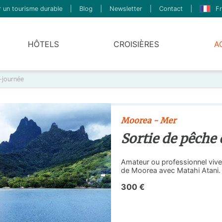
 un tourisme durable
|
Blog
|
Newsletter
|
Contact
|
Fr
HÔTELS
CROISIÈRES
A
-journée
Moorea - Mer
Sortie de pêche
Amateur ou professionnel vive
de Moorea avec Matahi Atani.
300 €