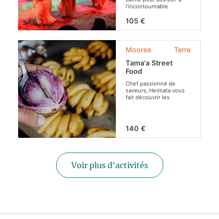
l'incontournable
spectacle de danse du
Tiki Village à Moorea.
105 €
Moorea
Terre
Tama'a Street
Food
Chef passionné de
saveurs, Heimata vous
fait découvrir les
spécialités locales avec
un tour guidé de
Moorea !
140 €
Voir plus d'activités