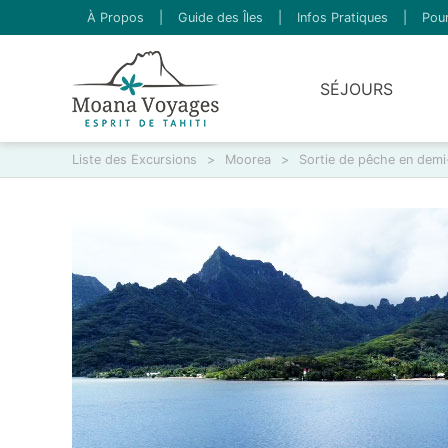
À Propos
|
Guide des Îles
|
Infos Pratiques
|
Pour
SÉJOURS
Liste des Excursions
>
Moorea
>
Sortie de pêche en demi