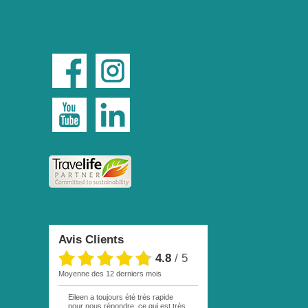
Avis Clients
4.8
/
5
moyenne des 12 derniers mois
Eileen a toujours été très rapide
pour nous répondre, ce qui est très