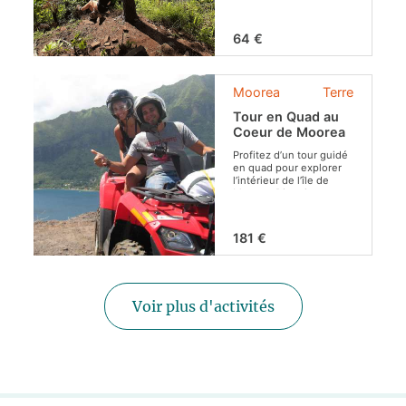
belles cascades et les
sentiers de l'île
64 €
.
Moorea
Terre
Tour en Quad au
Coeur de Moorea
Profitez d’un tour guidé
en quad pour explorer
l’intérieur de l’île de
Moorea. Divertissement
garanti en toute
sécurité !
181 €
Voir plus d'activités