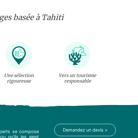
es basée à Tahiti
Une sélection
Vers un tourisme
rigoureuse
responsable
Demandez un devis >
experts se compose
ou qu’ils les aient