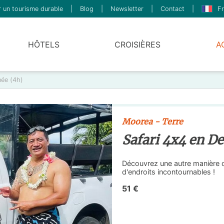
 un tourisme durable
|
Blog
|
Newsletter
|
Contact
|
Fr
HÔTELS
CROISIÈRES
A
née (4h)
Moorea - Terre
Safari 4x4 en D
Découvrez une autre manière de
d'endroits incontournables !
51 €