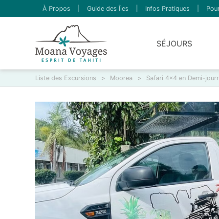
À Propos
|
Guide des Îles
|
Infos Pratiques
|
Pour
SÉJOURS
Liste des Excursions
>
Moorea
>
Safari 4x4 en Demi-jour