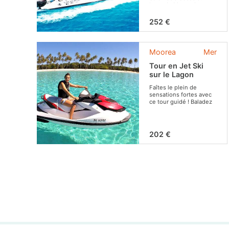
large de Moorea!
252 €
Moorea
Mer
Tour en Jet Ski
sur le Lagon
Faîtes le plein de
sensations fortes avec
ce tour guidé ! Baladez
vous sur le lagon et
apprécier les décors
idylliques !
202 €