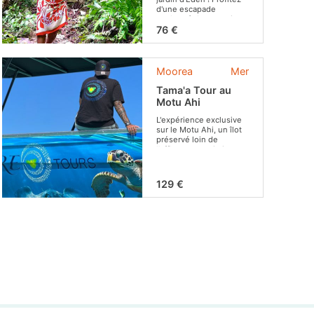
d'une escapade
enchanté dans un site
naturel de toute beauté
76 €
!
Moorea
Mer
Tama'a Tour au
Motu Ahi
L'expérience exclusive
sur le Motu Ahi, un îlot
préservé loin de
l'affluence touristique
habituelle.
129 €