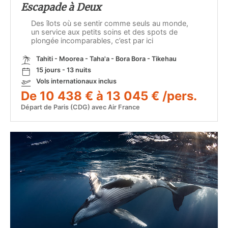
Escapade à Deux
Des îlots où se sentir comme seuls au monde,
un service aux petits soins et des spots de
plongée incomparables, c’est par ici
Tahiti - Moorea - Taha'a - Bora Bora - Tikehau
15 jours - 13 nuits
Vols internationaux inclus
De 10 438 € à 13 045 € /pers.
Départ de Paris (CDG) avec Air France