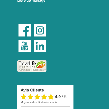
Liste de mariage
Avis Clients
4.9
/
5
moyenne des 12 derniers mois