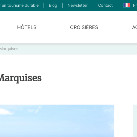
 un tourisme durable
|
Blog
|
Newsletter
|
Contact
|
Fr
HÔTELS
CROISIÈRES
A
 Marquises
 Marquises