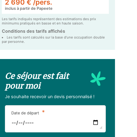
2 690 € /pers.
inclus à partir de Papeete
Les tarifs indiqués représentent des estimations des prix
minimums pratiqués en basse et en haute saison.
Conditions des tarifs affichés
Les tarifs sont calculés sur la base d'une occupation double
par personne.
Ce séjour est fait
pour moi
Je souhaite recevoir un devis personnalisé !
*
Date de départ