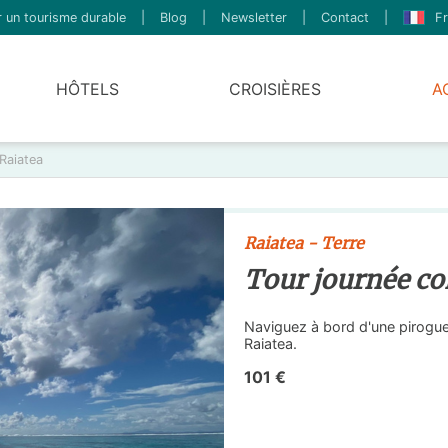
 un tourisme durable
|
Blog
|
Newsletter
|
Contact
|
Fr
HÔTELS
CROISIÈRES
A
Raiatea
Raiatea - Terre
Tour journée co
Naviguez à bord d'une pirogue t
Raiatea.
101 €