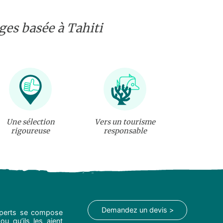
es basée à Tahiti
Une sélection
Vers un tourisme
rigoureuse
responsable
Demandez un devis >
experts se compose
ou qu’ils les aient