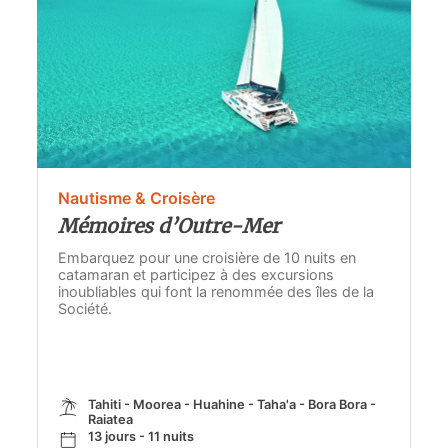
Nautisme & Croisère
Mémoires d’Outre-Mer
Embarquez pour une croisière de 10 nuits en
catamaran et participez à des excursions
inoubliables qui font la renommée des îles de la
Société.
Tahiti - Moorea - Huahine - Taha'a - Bora Bora -
Raiatea
13 jours - 11 nuits