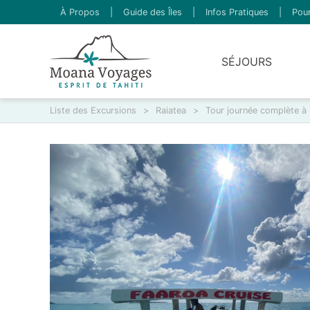
À Propos
|
Guide des Îles
|
Infos Pratiques
|
Pour
SÉJOURS
Liste des Excursions
>
Raiatea
>
Tour journée complète à 