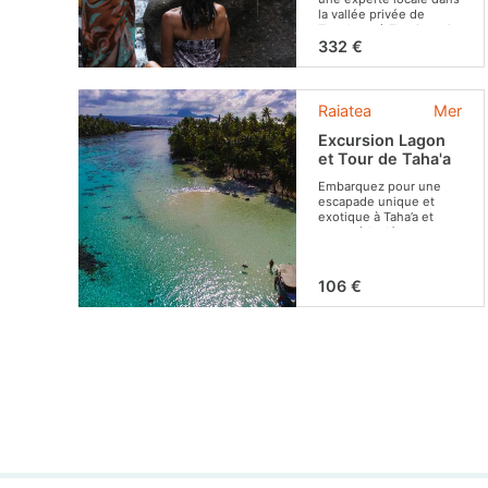
la vallée privée de
Tepuhapa à Tevaitoa. Ce
havre de verdure vous
332 €
transportera dans un
univers magique.
Raiatea
Mer
Tarif pour 2 personnes :
Excursion Lagon
et Tour de Taha'a
Embarquez pour une
escapade unique et
exotique à Taha’a et
partez à la découverte
de la fabuleuse "île
vanille" !
106 €