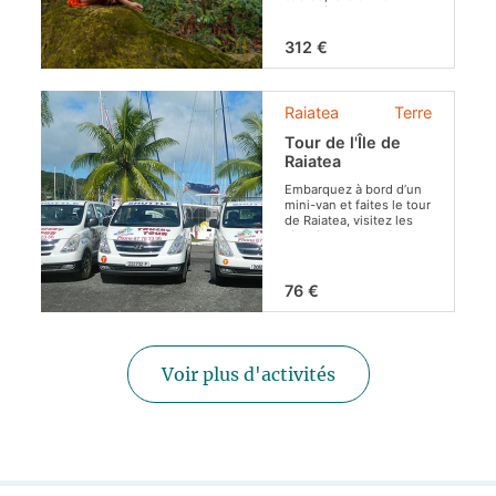
excursion
personnalisée et intime.
312 €
Tarif pour 2
personnes
(possibilité
d'aller jusqu'à 6
personnes​)
:
Raiatea
Terre
Tour de l'Île de
Raiatea
Embarquez à bord d’un
mini-van et faites le tour
de Raiatea, visitez les
sites incontournables
de cette île mythique !
76 €
Voir plus d'activités