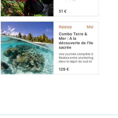
une forêt de bambous
vous découvrirez trois
belles cascades.
51 €
Raiatea
Mer
Combo Terre &
Mer : A la
découverte de l'ile
sacrée
Une journée complète à
Raiatea entre snorkeling
dans le lagon du sud et
découverte du
patrimoine culturel.
129 €
Explorez ses sites
marins et terrestres
emblématiques, dont le
marae et des paysages
à couper le souffle.