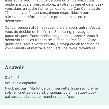
amis sur le lagon magique de Bora Bora ! Laissez-vous
guider par vos envies, explorez à votre rythme et détendez-
vous dans un cadre intime. La location de Cap Camarat de
17 pieds avec 4 places maximum disponibles à bord,
allie luxe et confort, est idéale pour une croisière de
découverte.
Ce tour personnalisé ne ressemblera à aucun autre, c’est à
vous de décider de l’itinéraire. Snorkeling, paysages
paradisiaques, faune marine, baignade…apprêtez-vous à
découvrir tous les trésors de la Perle du Pacifique. Votre
guide local sera à votre écoute, il naviguera en fonction de
vos souhaits et mettra le cap vers vos rêves d’aventure !
À savoir
Durée : 2h
Inclus : Le capitaine
N’oubliez pas : Maillot de bain, serviette, linge sec, crème
solaire, lunettes de soleil, chapeau, lycra, masque-tuba-
palmes, sandales pour marcher dans l'eau