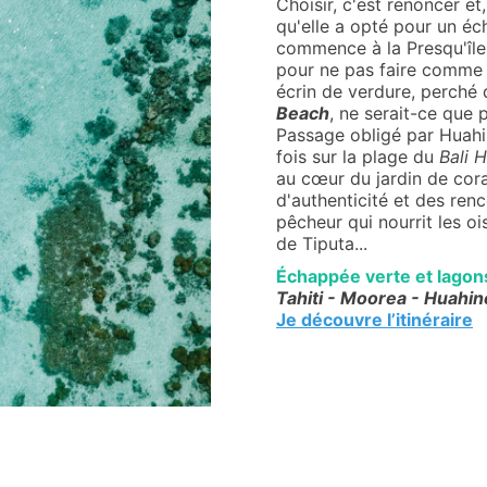
Choisir, c'est renoncer et
qu'elle a opté pour un éch
commence à la Presqu'île
pour ne pas faire comme t
écrin de verdure, perché 
Beach
, ne serait-ce que 
Passage obligé par Huahin
fois sur la plage du
Bali H
au cœur du jardin de corai
d'authenticité et des ren
pêcheur qui nourrit les o
de Tiputa...
Échappée verte et lagon
Tahiti - Moorea - Huahin
Je découvre l’itinéraire