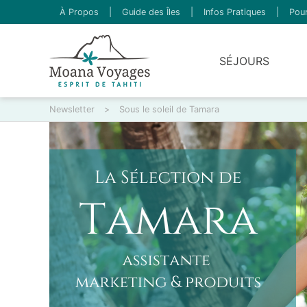
À Propos
|
Guide des Îles
|
Infos Pratiques
|
Pour
SÉJOURS
Newsletter
>
Sous le soleil de Tamara