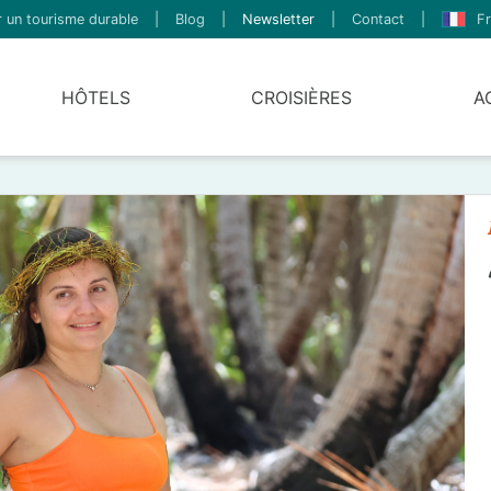
 un tourisme durable
|
Blog
|
Newsletter
|
Contact
|
Fr
HÔTELS
CROISIÈRES
A