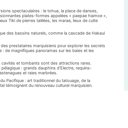
sions spectaculaires : le tohua, la place de danses,
ssionnantes plates-formes appelées « paepae hiamoe »,
 Tiki de pierres taillées, les marae, lieux de culte
sque des bassins naturels, comme la cascade de Hakaui
des prestataires marquisiens pour explorer les secrets
ère : de magnifiques panoramas sur les baies et les
, cavités et tombants sont des attractions rares.
 pélagique : grands dauphins d’Electre, requins-
pastenagues et raies marbrées.
 Pacifique : art traditionnel du tatouage, de la
santal témoignent du renouveau culturel marquisien.