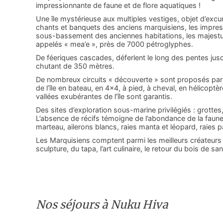
impressionnante de faune et de flore aquatiques !
Une île mystérieuse aux multiples vestiges, objet d’excur
chants et banquets des anciens marquisiens, les impre
sous-bassement des anciennes habitations, les majestueux
appelés « mea’e », près de 7000 pétroglyphes.
De féeriques cascades, déferlent le long des pentes ju
chutant de 350 mètres.
De nombreux circuits « découverte » sont proposés par 
de l’île en bateau, en 4×4, à pied, à cheval, en hélicopt
vallées exubérantes de l’île sont garantis.
Des sites d’exploration sous-marine privilégiés : grottes
L’absence de récifs témoigne de l’abondance de la faune
marteau, ailerons blancs, raies manta et léopard, raies 
Les Marquisiens comptent parmi les meilleurs créateurs du
sculpture, du tapa, l’art culinaire, le retour du bois de 
Nos séjours à Nuku Hiva