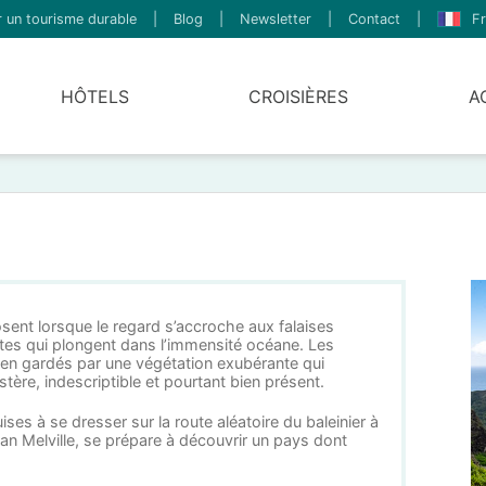
 un tourisme durable
|
Blog
|
Newsletter
|
Contact
|
Fr
HÔTELS
CROISIÈRES
A
sent lorsque le regard s’accroche aux falaises
tes qui plongent dans l’immensité océane. Les
bien gardés par une végétation exubérante qui
ère, indescriptible et pourtant bien présent.
ses à se dresser sur la route aléatoire du baleinier à
an Melville, se prépare à découvrir un pays dont