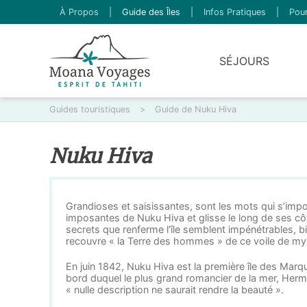
À Propos
|
Guide des Îles
|
Infos Pratiques
|
Pour
SÉJOURS
Guides touristiques
>
Guide de Nuku Hiva
Nuku Hiva
Grandioses et saisissantes, sont les mots qui s’impo
imposantes de Nuku Hiva et glisse le long de ses cô
secrets que renferme l’île semblent impénétrables, 
recouvre « la Terre des hommes » de ce voile de myst
En juin 1842, Nuku Hiva est la première île des Marqui
bord duquel le plus grand romancier de la mer, Herm
« nulle description ne saurait rendre la beauté ».