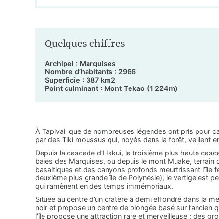
Quelques chiffres
Archipel : Marquises
Nombre d’habitants : 2966
Superficie : 387 km2
Point culminant : Mont Tekao (1 224m)
À Tapivai, que de nombreuses légendes ont pris pour ca
par des Tiki moussus qui, noyés dans la forêt, veillent enc
Depuis la cascade d’Hakui, la troisième plus haute casca
baies des Marquises, ou depuis le mont Muake, terrain d
basaltiques et des canyons profonds meurtrissant l’île fe
deuxième plus grande île de Polynésie), le vertige est
qui ramènent en des temps immémoriaux.
Située au centre d’un cratère à demi effondré dans la me
noir et propose un centre de plongée basé sur l’ancien qua
l’île propose une attraction rare et merveilleuse : des g