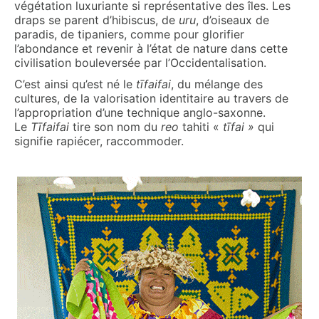
végétation luxuriante si représentative des îles. Les
draps se parent d’hibiscus, de
uru
, d’oiseaux de
paradis, de tipaniers, comme pour glorifier
l’abondance et revenir à l’état de nature dans cette
civilisation bouleversée par l’Occidentalisation.
C’est ainsi qu’est né le
t
ī
faifa
i
, du mélange des
cultures, de la valorisation identitaire au travers de
l’appropriation d’une technique anglo-saxonne.
Le
T
ī
faifa
i
tire son nom du
reo
tahiti «
t
ī
fai »
qui
signifie rapiécer, raccommoder.