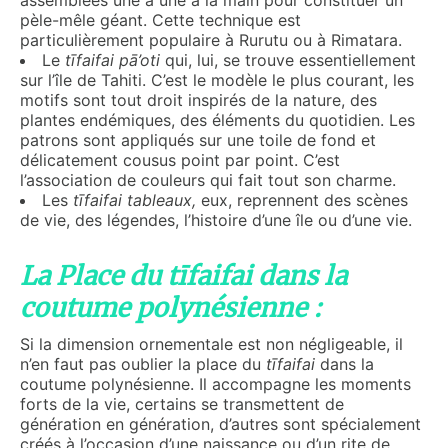
assemblées une à une à la main pour constituer un
pèle-mêle géant. Cette technique est
particulièrement populaire à Rurutu ou à Rimatara.
Le
t
ī
faifai
pā’oti
qui, lui, se trouve essentiellement
sur l’île de Tahiti. C’est le modèle le plus courant, les
motifs sont tout droit inspirés de la nature, des
plantes endémiques, des éléments du quotidien. Les
patrons sont appliqués sur une toile de fond et
délicatement cousus point par point. C’est
l’association de couleurs qui fait tout son charme.
Les
t
ī
faifai tableaux,
eux, reprennent des scènes
de vie, des légendes, l’histoire d’une île ou d’une vie.
La Place du tīfaifai dans la
coutume polynésienne :
Si la dimension ornementale est non négligeable, il
n’en faut pas oublier la place du
t
ī
faifa
i
dans la
coutume polynésienne. Il accompagne les moments
forts de la vie, certains se transmettent de
génération en génération, d’autres sont spécialement
créés à l’occasion d’une naissance ou d’un rite de