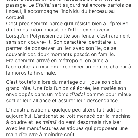
passage. Le
t
ī
faifa
i
sert aujourd’hui encore parfois de
linceul, il accompagne l’individu du berceau au
cercueil.
C’est précisément parce qu’il résiste bien à l’épreuve
du temps qu’on choisit de l’offrir en souvenir.
Lorsqu’un Polynésien quitte son fenua, c’est rarement
sans son couvre-lit. Son caractère identitaire lui
permet de conserver un lien avec son île, de se
souvenir des doux moments passés en famille.
Fraîchement arrivé en métropole, on aime à
l’accrocher au mur pour redonner un peu de chaleur à
la morosité hivernale.
C’est toutefois lors du mariage qu’il joue son plus
grand rôle. Une fois l’union célébrée, les mariés son
enveloppés dans un même
t
ī
faifa
i
comme pour mieux
sceller leur alliance et assurer leur descendance.
L’industrialisation a quelque peu altéré la tradition
aujourd’hui. L’artisanat se voit menacé par la machine
à coudre et les
māmā
doivent désormais rivaliser
avec les manufactures asiatiques qui proposent une
main d’œuvre à moindre coût.