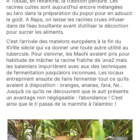
A Tubuai, en revanche, la tradition perdure. Les
racines cuites sont aujourd’hui encore mélangées
au
taro
dans la préparation du
popoi
pour en adoucir
le goût. A Rapa, on laisse les racines crues infuser
dans de l’eau bouillante avant d’utiliser la décoction
pour sucrer les aliments.
C’est l’arrivée des matelots européens à la fin du
XVIIIe siècle qui va donner une toute autre utilité au
tubercule. Pour s’enivrer, les Maohi avaient pris pour
habitude de mâcher la racine fraîche de ‘
ava2
mais
les baleiniers importèrent avec eux des techniques
de fermentation jusqu’alors inconnues. Les locaux
entreprirent ensuite de faire fermenter tout ce qu’ils
avaient à disposition : oranges, ananas,
fara
,
fei
…
Jusqu’à ce qu’ils ne découvrent que le
auti
présente
un avantage non négligeable : l’abondance ! C’est
ainsi que le
ti
passa de la marmite à l’alambic !