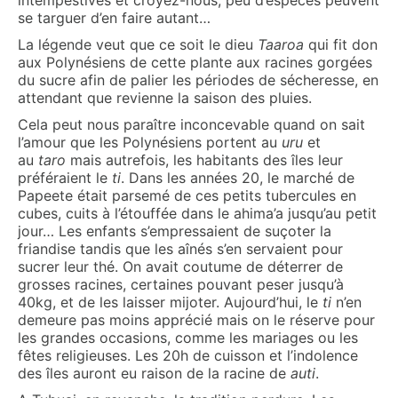
intempestives et croyez-nous, peu d’espèces peuvent
se targuer d’en faire autant…
La légende veut que ce soit le dieu
Taaroa
qui fit don
aux Polynésiens de cette plante aux racines gorgées
du sucre afin de palier les périodes de sécheresse, en
attendant que revienne la saison des pluies.
Cela peut nous paraître inconcevable quand on sait
l’amour que les Polynésiens portent au
uru
et
au
taro
mais autrefois, les habitants des îles leur
préféraient le
ti
. Dans les années 20, le marché de
Papeete était parsemé de ces petits tubercules en
cubes, cuits à l’étouffée dans le ahima’a jusqu’au petit
jour… Les enfants s’empressaient de suçoter la
friandise tandis que les aînés s’en servaient pour
sucrer leur thé. On avait coutume de déterrer de
grosses racines, certaines pouvant peser jusqu’à
40kg, et de les laisser mijoter. Aujourd’hui, le
ti
n’en
demeure pas moins apprécié mais on le réserve pour
les grandes occasions, comme les mariages ou les
fêtes religieuses. Les 20h de cuisson et l’indolence
des îles auront eu raison de la racine de
auti
.