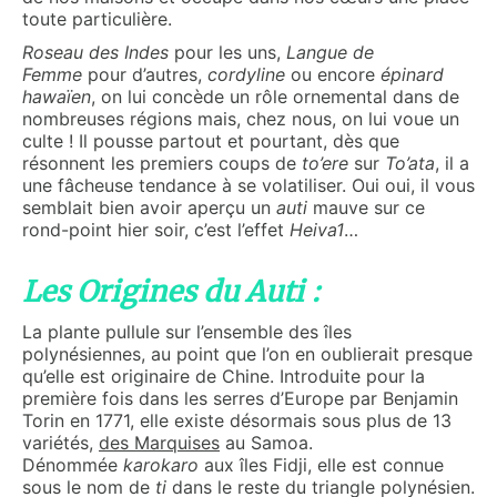
toute particulière.
Roseau des Indes
pour les uns,
Langue de
Femme
pour d’autres,
cordyline
ou encore
épinard
hawaïen
, on lui concède un rôle ornemental dans de
nombreuses régions mais, chez nous, on lui voue un
culte ! Il pousse partout et pourtant, dès que
résonnent les premiers coups de
to’ere
sur
To’ata
, il a
une fâcheuse tendance à se volatiliser. Oui oui, il vous
semblait bien avoir aperçu un
auti
mauve sur ce
rond-point hier soir, c’est l’effet
Heiva1
…
Les Origines du Auti :
La plante pullule sur l’ensemble des îles
polynésiennes, au point que l’on en oublierait presque
qu’elle est originaire de Chine. Introduite pour la
première fois dans les serres d’Europe par Benjamin
Torin en 1771, elle existe désormais sous plus de 13
variétés,
des Marquises
au Samoa.
Dénommée
karokaro
aux îles Fidji, elle est connue
sous le nom de
ti
dans le reste du triangle polynésien.