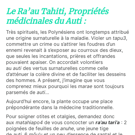
Le Ra’au Tahiti, Propriétés
médicinales du Auti :
Très spirituels, les Polynésiens ont longtemps attribué
une origine surnaturelle à la maladie. Violer un
tapu3
,
commettre un crime ou s’attirer les foudres d’un
ennemi revenait à s’exposer au courroux des dieux,
que seules les incantations, prières et offrandes
pouvaient apaiser. On accordait volontiers
au
auti
des vertus surnaturelles comme celle
d’atténuer la colère divine et de faciliter les desseins
des hommes. A présent, j’imagine que vous
comprenez mieux pourquoi les
marae
sont toujours
parsemés de
auti
…
Aujourd’hui encore, la plante occupe une place
prépondérante dans la médecine traditionnelle.
Pour soigner otites et otalgies, demandez donc
aux
matahiapo4
de vous concocter un
ra’au tari’a
: 2
poignées de feuilles de
anuhe
, une jeune tige
de
auti,
6
mōu’u
et un peu d’essence de santal et le