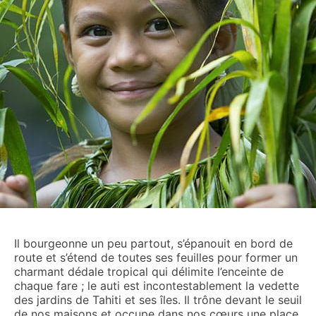
Il bourgeonne un peu partout, s’épanouit en bord de
route et s’étend de toutes ses feuilles pour former un
charmant dédale tropical qui délimite l’enceinte de
chaque fare ; le auti est incontestablement la vedette
des jardins de Tahiti et ses îles. Il trône devant le seuil
de nos maisons et occupe dans nos cœurs une place