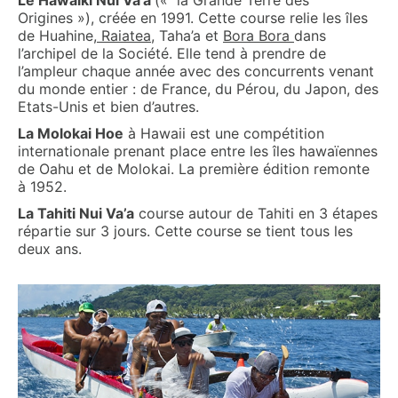
Le Hawaiki Nui Va’a
(« la Grande Terre des
Origines »), créée en 1991. Cette course relie les îles
de Huahine,
Raiatea
, Taha’a et
Bora Bora
dans
l’archipel de la Société. Elle tend à prendre de
l’ampleur chaque année avec des concurrents venant
du monde entier : de France, du Pérou, du Japon, des
Etats-Unis et bien d’autres.
La Molokai Hoe
à Hawaii est une compétition
internationale prenant place entre les îles hawaïennes
de Oahu et de Molokai. La première édition remonte
à 1952.
La Tahiti Nui Va’a
course autour de Tahiti en 3 étapes
répartie sur 3 jours. Cette course se tient tous les
deux ans.