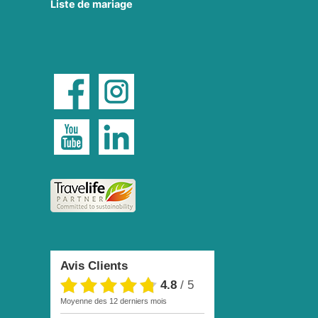
Liste de mariage
Avis Clients
4.8
/
5
moyenne des 12 derniers mois