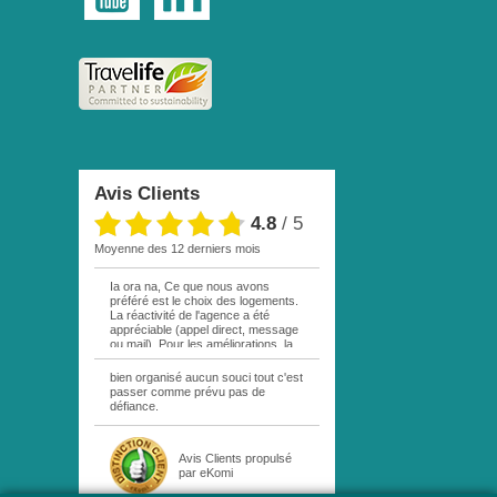
Avis Clients
4.8
/
5
moyenne des 12 derniers mois
Ia ora na, Ce que nous avons
préféré est le choix des logements.
La réactivité de l'agence a été
appréciable (appel direct, message
ou mail). Pour les améliorations, la
location de la voiture sur MOOREA
aurait été plus pratique en passant
bien organisé aucun souci tout c'est
directement par le service de
passer comme prévu pas de
location de l'hôtel (Island beach).
défiance.
Cela évite les aller-retour et perte
de temps associé (environ 2h).
Merci encore pour vos services, les
Avis Clients
propulsé
vacances n'ont été que meilleures.
par eKomi
Maruruu ! ***