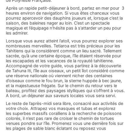
de Polynésie Française.
Après un rapide petit-déjeuner à bord, partez en mer pour 3
heures environ de navigation. Si vous êtes chanceux vous
pourrez apercevoir des dauphins joueurs et, lorsque c’est la
saison, des baleines nager au loin. C’est un spectacle
magique et l’équipage n’hésite pas à s’attarder un peu pour
les admirer.
Lorsque vous aurez atteint l’atoll, vous pourrez explorer ses
nombreuses merveilles. Tetiaroa est très précieux pour les
Tahitiens qui la considèrent comme un lieu sacré. Tellement
sacrée, qu’à une certaine époque, l’île étaient réservée pour
les escapades et les vacances de la royauté tahitienne.
Accompagné de votre guide, vous partirez à la découverte
de Tahuna Iti, l’île aux oiseaux, un petit îlot considéré comme
une réserve nationale où viennent nicher des centaines
d’oiseaux comme le fou brun, la sterne huppée à bec jaune,
et la majestueuse frégate. Sur le chemin du retour vers le
bateau, profitez des paysages idylliques qui s’offrent à vous.
A bord, un déjeuner aux saveurs locales vous sera servi.
Le reste de l’après-midi sera libre, consacré aux activités de
votre choix. Attrapez vos masques et tubas et explorez
les superbes massifs coralliens à la recherche de poissons
colorés, il n’est pas rare de croiser le chemin de tortues
venues pondre sur l’île. Promenez vous une dernière fois sur
les plages de sable blanc éclatant ou reposez vous