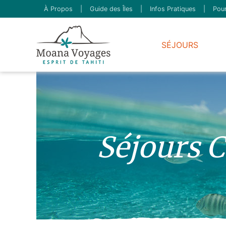
À Propos
|
Guide des Îles
|
Infos Pratiques
|
Pour
SÉJOURS
Séjours C