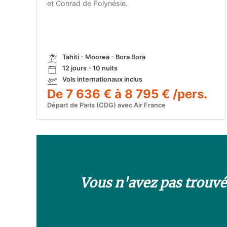
et Conrad de Polynésie.
Tahiti - Moorea - Bora Bora
12 jours - 10 nuits
Vols internationaux inclus
De 7 636 € à 8 795 € /pers.
Départ de Paris (CDG) avec Air France
Vous n'avez pas trouvé 