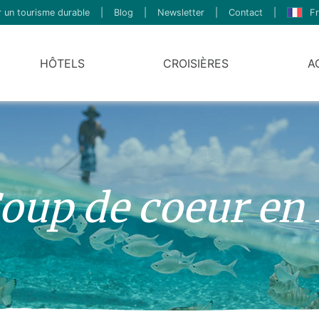
 un tourisme durable
|
Blog
|
Newsletter
|
Contact
|
Fr
HÔTELS
CROISIÈRES
A
oup de coeur en