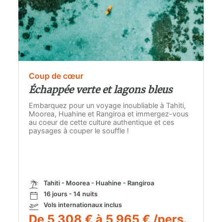
Coup de cœur
Échappée verte et lagons bleus
Embarquez pour un voyage inoubliable à Tahiti,
Moorea, Huahine et Rangiroa et immergez-vous
au coeur de cette culture authentique et ces
paysages à couper le souffle !
Tahiti - Moorea - Huahine - Rangiroa
16 jours - 14 nuits
Vols internationaux inclus
De 5 308 € à 5 965 € /pers.