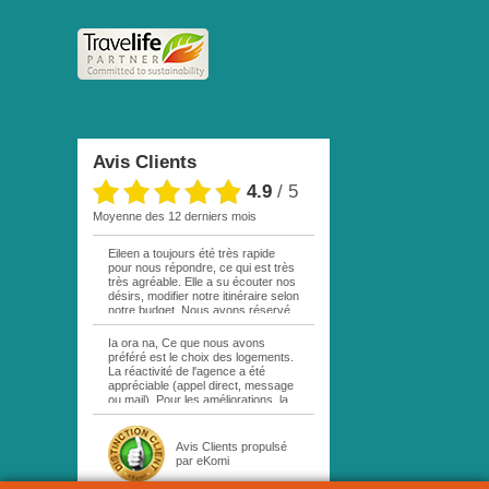
Avis Clients
4.9
/
5
moyenne des 12 derniers mois
Eileen a toujours été très rapide
pour nous répondre, ce qui est très
très agréable. Elle a su écouter nos
désirs, modifier notre itinéraire selon
notre budget. Nous avons réservé
par mail une excursion sur votre
site. La personne responsable étant
Ia ora na, Ce que nous avons
en vacances, personne ne nous a
préféré est le choix des logements.
répondu. Au bout d une semaine,
La réactivité de l'agence a été
remail de ma part, cette fois à Eileen
appréciable (appel direct, message
. Réponse rapide comme quoi cette
ou mail). Pour les améliorations, la
excursion était complète! Déception
location de la voiture sur MOOREA
!!! Nous n avons pas pu bénéficier
aurait été plus pratique en passant
du siège demandé dans l avion,
directement par le service de
Avis Clients
propulsé
réservation faite plus d une année
location de l'hôtel (Island beach).
par eKomi
avant notre voyage...comment on
Cela évite les aller-retour et perte
fait du coup, les gens assis tout à l
de temps associé (environ 2h).