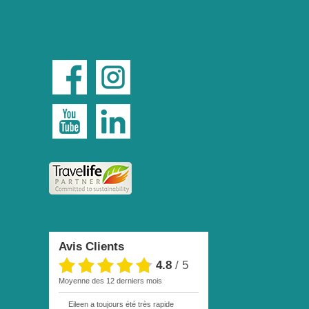
Avis Clients
4.8
/
5
moyenne des 12 derniers mois
Eileen a toujours été très rapide