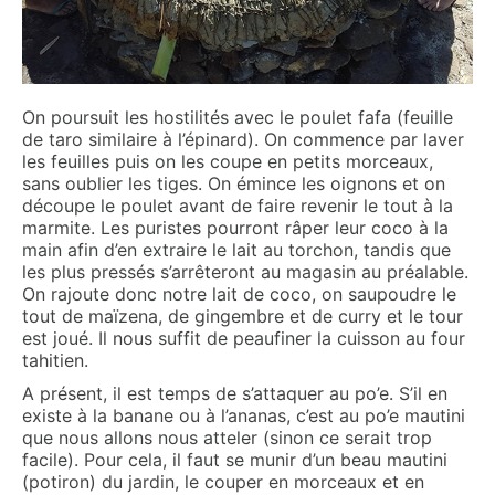
On poursuit les hostilités avec le poulet fafa (feuille
de taro similaire à l’épinard). On commence par laver
les feuilles puis on les coupe en petits morceaux,
sans oublier les tiges. On émince les oignons et on
découpe le poulet avant de faire revenir le tout à la
marmite. Les puristes pourront râper leur coco à la
main afin d’en extraire le lait au torchon, tandis que
les plus pressés s’arrêteront au magasin au préalable.
On rajoute donc notre lait de coco, on saupoudre le
tout de maïzena, de gingembre et de curry et le tour
est joué. Il nous suffit de peaufiner la cuisson au four
tahitien.
A présent, il est temps de s’attaquer au po’e. S’il en
existe à la banane ou à l’ananas, c’est au po’e mautini
que nous allons nous atteler (sinon ce serait trop
facile). Pour cela, il faut se munir d’un beau mautini
(potiron) du jardin, le couper en morceaux et en