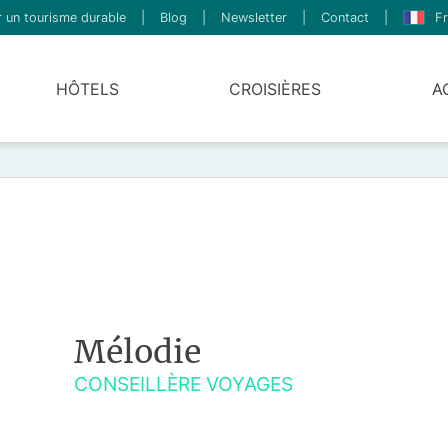
 un tourisme durable
|
Blog
|
Newsletter
|
Contact
|
Fr
HÔTELS
CROISIÈRES
A
Mélodie
CONSEILLÈRE VOYAGES