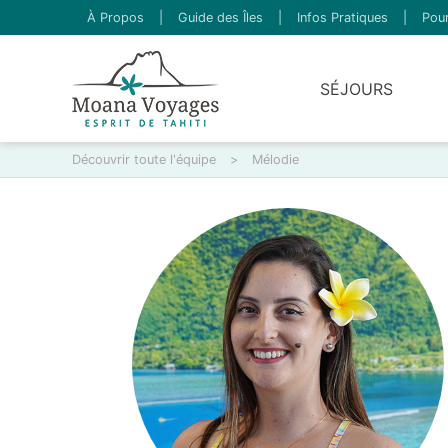
À Propos
|
Guide des Îles
|
Infos Pratiques
|
Pour
SÉJOURS
Découvrir toute l'équipe
>
Mélodie