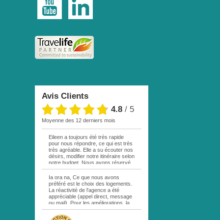
Avis Clients
4.8
/
5
moyenne des 12 derniers mois
Eileen a toujours été très rapide
pour nous répondre, ce qui est très
très agréable. Elle a su écouter nos
désirs, modifier notre itinéraire selon
notre budget. Nous avons réservé
par mail une excursion sur votre
site. La personne responsable étant
Ia ora na, Ce que nous avons
en vacances, personne ne nous a
préféré est le choix des logements.
répondu. Au bout d une semaine,
La réactivité de l'agence a été
remail de ma part, cette fois à Eileen
appréciable (appel direct, message
. Réponse rapide comme quoi cette
ou mail). Pour les améliorations, la
excursion était complète! Déception
location de la voiture sur MOOREA
!!! Nous n avons pas pu bénéficier
aurait été plus pratique en passant
du siège demandé dans l avion,